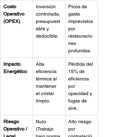
Costo 
Inversión 
Picos de 
Operativo 
controlada, 
gasto 
(OPEX)
presupuest
imprevistos 
able y 
por 
deducible.
restauracio
nes 
profundas.
Impacto 
Alta 
Pérdida del 
Energético
eficiencia 
15% de 
térmica al 
eficiencia 
mantener 
por 
el cristal 
opacidad y 
limpio.
fugas de 
aire.
Riesgo 
Nulo 
Alto riesgo 
Operativo / 
(Trabajo 
por 
Legal
bajo norma 
contratació