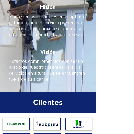
Misión
Mantener los inmuebles en el óptimo
estado dando el servicio preventivo
y/o correctivo para que el cliente se
enfoque en la productividad de este.
Visión
Estamos comprometidos con ser un
aliado de nuestros clientes para los
servicios en altura que se encuentren
fuera de su alcance.
Clientes