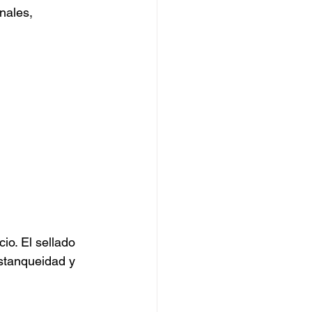
nales, 
io. El sellado 
estanqueidad y 