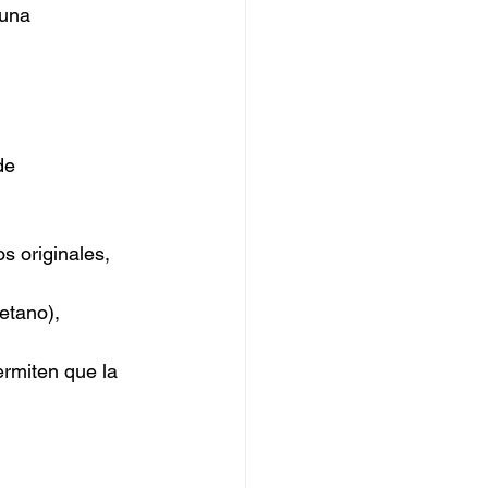
una 
de 
s originales, 
retano), 
ermiten que la 