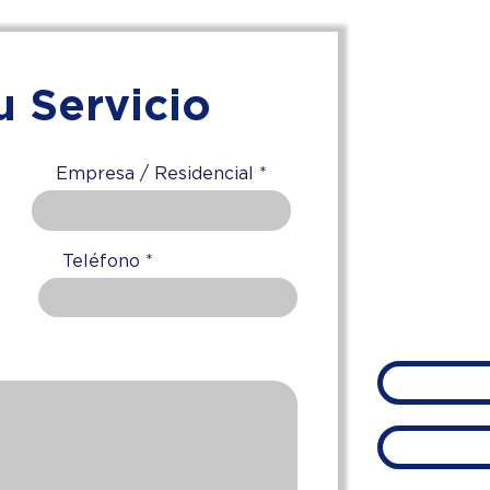
Industrial
Plus
u Servicio
T
Nuevo Le
Puebla,
Empresa / Residencial
Teléfono
ven