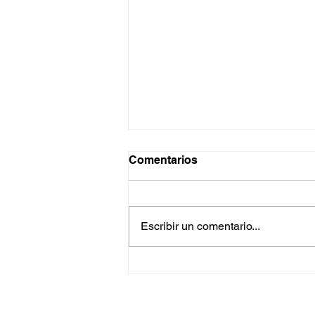
Comentarios
Escribir un comentario...
Auditorías y Cumplimiento
Normativo en Nuevo León:
Por qué Exigir DC-3 y
REPSE en Trabajos de