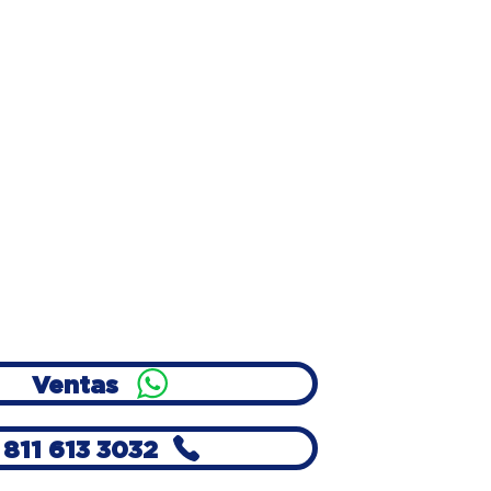
valía
enemos presencia en
ón, Coahuila, San Luis Potosí,
 Toluca, Querétaro y CDMX
Correo
tas@hcservicios.com.mx
Ventas
811 613 3032