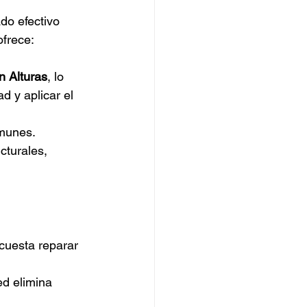
do efectivo 
ofrece:
n Alturas
, lo 
d y aplicar el 
munes. 
cturales, 
 cuesta reparar 
ed elimina 