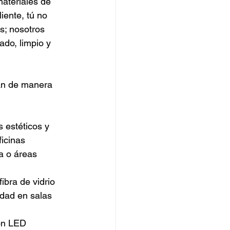
materiales de 
iente, tú no 
s; nosotros 
do, limpio y 
an de manera 
s estéticos y 
ficinas 
a o áreas 
ibra de vidrio 
idad en salas 
ón LED 