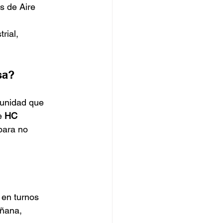
s de Aire 
rial, 
sa?
tunidad que 
e 
HC 
para no 
en turnos 
añana, 