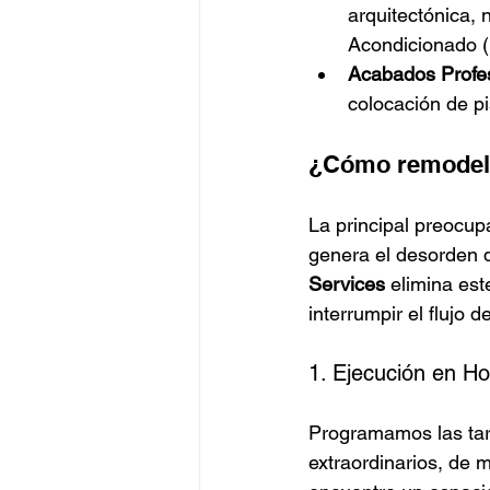
arquitectónica, 
Acondicionado 
Acabados Profes
colocación de pi
¿Cómo remodela
La principal preocup
genera el desorden d
Services
 elimina es
interrumpir el flujo d
1. Ejecución en H
Programamos las tar
extraordinarios, de 