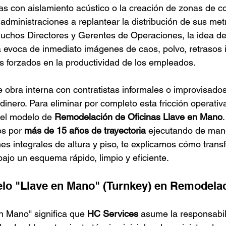
as con aislamiento acústico o la creación de zonas de c
 administraciones a replantear la distribución de sus me
chos Directores y Gerentes de Operaciones, la idea de 
 evoca de inmediato imágenes de caos, polvo, retrasos i
os forzados en la productividad de los empleados.
e obra interna con contratistas informales o improvisados
dinero. Para eliminar por completo esta fricción operati
el modelo de 
Remodelación de Oficinas Llave en Mano
s por 
más de 15 años de trayectoria
 ejecutando de man
nes integrales de altura y piso, te explicamos cómo tran
bajo un esquema rápido, limpio y eficiente.
elo "Llave en Mano" (Turnkey) en Remodela
n Mano" significa que 
HC Services
 asume la responsabil