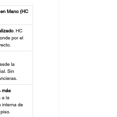
 en Mano (HC 
alizado
. HC 
onde por el 
ecto.
esde la 
ial. Sin 
ancieras.
 más 
 a la 
 interna de 
piso.