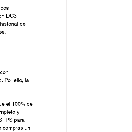
icos 
on 
DC3 
historial de 
es
.
 con 
 Por ello, la 
ue el 100% de 
mpleto y 
 STPS para 
de compras un 