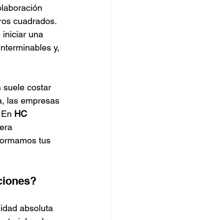
olaboración 
tros cuadrados. 
iniciar una 
nterminables y, 
 suele costar 
va, las empresas 
. En 
HC 
era 
sformamos tus 
ciones?
idad absoluta 