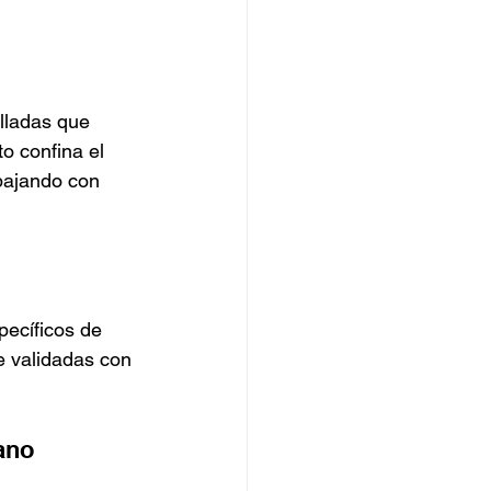
elladas que 
to confina el 
abajando con 
pecíficos de 
te validadas con 
ano