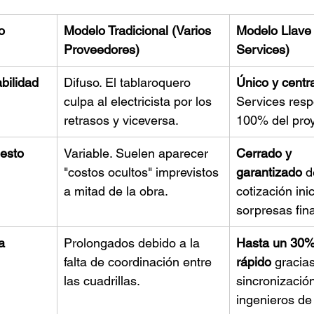
o
Modelo Tradicional (Varios 
Modelo Llave
Proveedores)
Services)
bilidad
Difuso. El tablaroquero 
Único y centr
culpa al electricista por los 
Services resp
retrasos y viceversa.
100% del proy
esto
Variable. Suelen aparecer 
Cerrado y 
"costos ocultos" imprevistos 
garantizado
 d
a mitad de la obra.
cotización inic
sorpresas fin
a
Prolongados debido a la 
Hasta un 30%
falta de coordinación entre 
rápido
 gracias
las cuadrillas.
sincronización
ingenieros de 