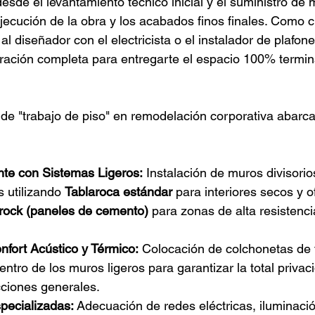
 desde el levantamiento técnico inicial y el suministro de 
ejecución de la obra y los acabados finos finales. Como cl
al diseñador con el electricista o el instalador de plafone
ración completa para entregarte el espacio 100% termina
de "trabajo de piso" en remodelación corporativa abarc
ente con Sistemas Ligeros:
 Instalación de muros divisorio
s utilizando 
Tablaroca estándar
 para interiores secos y o
rock (paneles de cemento)
 para zonas de alta resistenci
nfort Acústico y Térmico:
 Colocación de colchonetas de f
entro de los muros ligeros para garantizar la total privac
cciones generales.
pecializadas:
 Adecuación de redes eléctricas, iluminaci