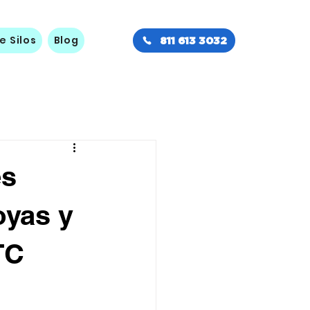
e Silos
Blog
811 613 3032
es
oyas y
TC