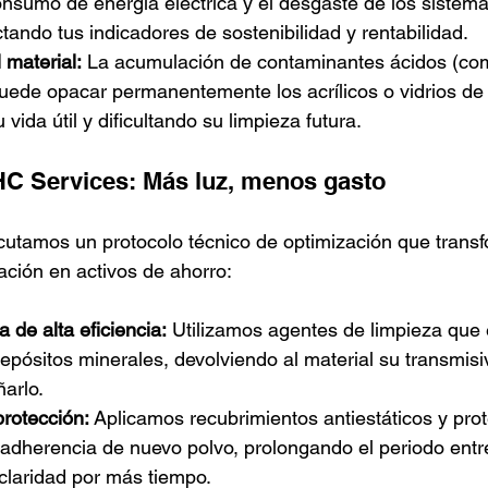
onsumo de energía eléctrica y el desgaste de los sistema
ctando tus indicadores de sostenibilidad y rentabilidad.
 material:
 La acumulación de contaminantes ácidos (co
 puede opacar permanentemente los acrílicos o vidrios de 
vida útil y dificultando su limpieza futura.
HC Services: Más luz, menos gasto
ecutamos un protocolo técnico de optimización que transf
ación en activos de ahorro:
 de alta eficiencia:
 Utilizamos agentes de limpieza que 
epósitos minerales, devolviendo al material su transmisiv
ñarlo.
protección:
 Aplicamos recubrimientos antiestáticos y pro
a adherencia de nuevo polvo, prolongando el periodo entr
claridad por más tiempo.