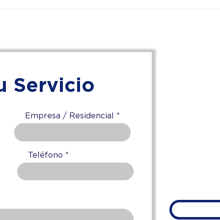
Limpieza de Polvo
Mant
Combustible en Estructuras
Fach
y Vigas de Santa Catarina:
Mont
Seguridad y Cumplimiento
Naci
Industrial
Plus
u Servicio
T
Nuevo Le
Puebla,
Empresa / Residencial
Teléfono
ven