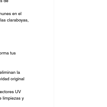
s de 
munes en el 
las claraboyas, 
orma tus 
eliminan la 
idad original 
tectores UV 
e limpiezas y 