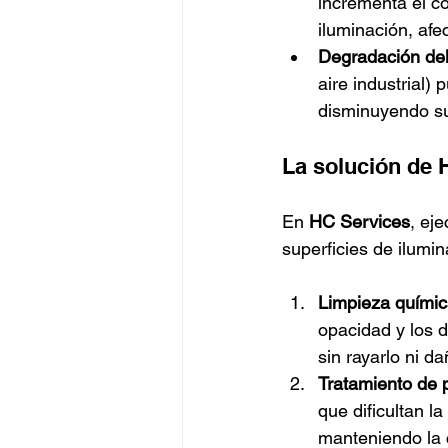
incrementa el c
iluminación, afe
Degradación del
aire industrial)
disminuyendo su 
La solución de 
En 
HC Services
, ej
superficies de ilumin
Limpieza química
opacidad y los d
sin rayarlo ni da
Tratamiento de 
que dificultan l
manteniendo la 