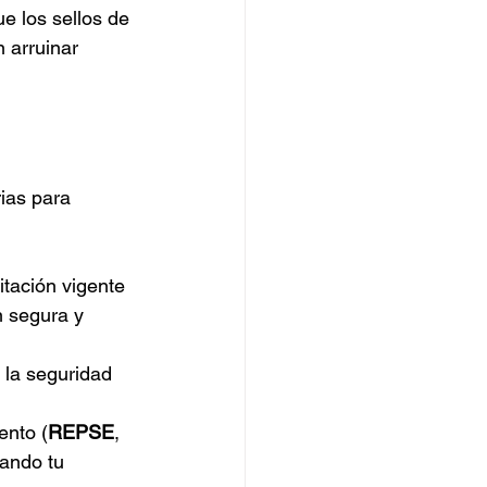
e los sellos de 
 arruinar 
ias para 
tación vigente 
n segura y 
 la seguridad 
ento (
REPSE
, 
ando tu 