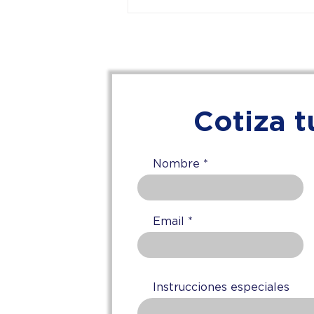
Auditorías y Cumplimiento
Normativo en Nuevo León:
Por qué Exigir DC-3 y
REPSE en Trabajos de
Altura
Cotiza t
Nombre
Email
Instrucciones especiales