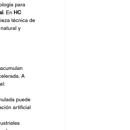
logía para 
al
. En 
HC 
ieza técnica de 
natural y 
s acumulan 
elerada. A 
al:
mulada puede 
ión artificial 
striales 