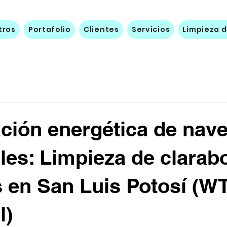
tros
Portafolio
Clientes
Servicios
Limpieza d
ción energética de nav
ales: Limpieza de clarab
 en San Luis Potosí (W
l)