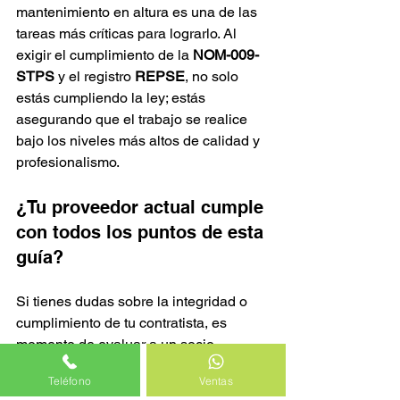
mantenimiento en altura es una de las 
tareas más críticas para lograrlo. Al 
exigir el cumplimiento de la 
NOM-009-
STPS
 y el registro 
REPSE
, no solo 
estás cumpliendo la ley; estás 
asegurando que el trabajo se realice 
bajo los niveles más altos de calidad y 
profesionalismo.
¿Tu proveedor actual cumple 
con todos los puntos de esta 
guía?
Si tienes dudas sobre la integridad o 
cumplimiento de tu contratista, es 
momento de evaluar a un socio 
estratégico que priorice tu seguridad. 
Teléfono
Ventas
En 
HC Services
, estamos listos para 