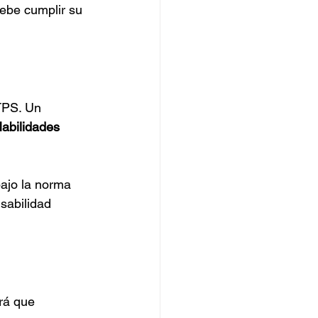
ebe cumplir su 
TPS. Un 
abilidades 
bajo la norma 
sabilidad 
rá que 