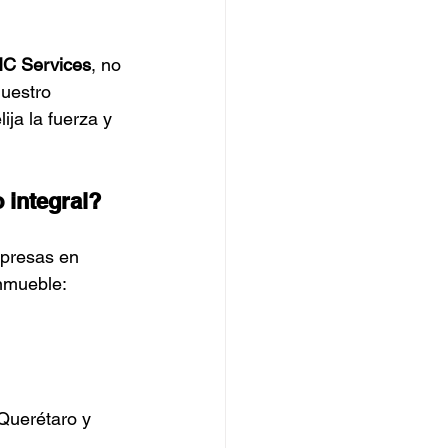
C Services
, no 
uestro 
ja la fuerza y 
 integral?
mpresas en 
inmueble:
Querétaro y 