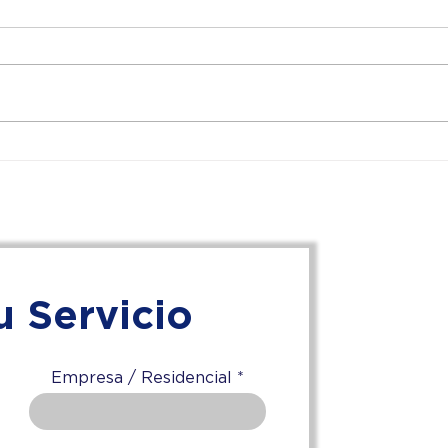
Limpieza de Polvo
Mant
Combustible en Estructuras
Fach
y Vigas de Santa Catarina:
Mont
Seguridad y Cumplimiento
Naci
Industrial
Plus
u Servicio
T
Nuevo Le
Puebla,
Empresa / Residencial