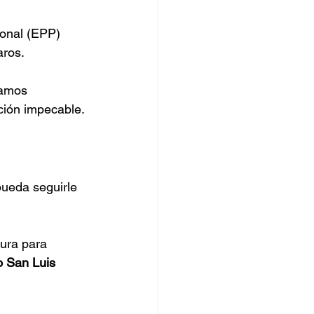
onal (EPP) 
aros.
zamos 
ción impecable.
pueda seguirle 
ura para 
 San Luis 