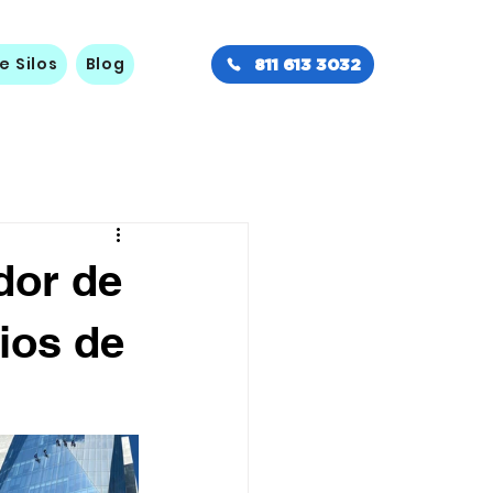
e Silos
Blog
811 613 3032
dor de
ios de