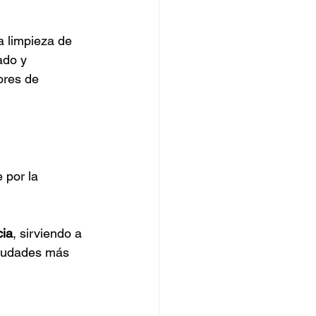
a limpieza de 
ado y 
ores de 
 por la 
cia
, sirviendo a 
ciudades más 