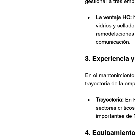
gestionar a tres empr
La ventaja HC:
 
vidrios y sellad
remodelaciones c
comunicación.
3. Experiencia y
En el mantenimiento d
trayectoria de la em
Trayectoria:
 En 
sectores crítico
importantes de 
4. Equipamiento