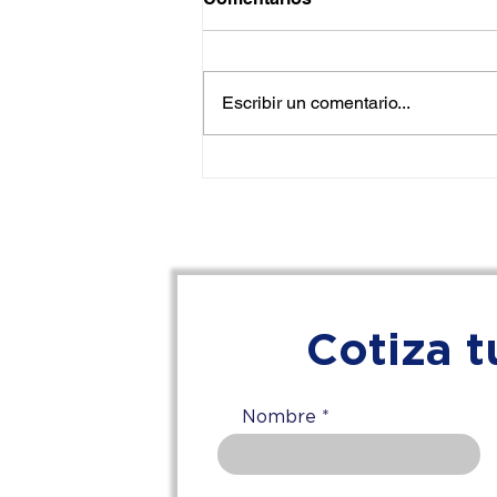
Escribir un comentario...
Auditorías y Cumplimiento
Normativo en Nuevo León:
Por qué Exigir DC-3 y
REPSE en Trabajos de
Altura
Cotiza t
Nombre