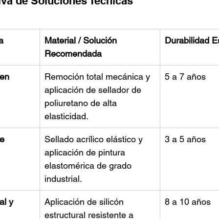
va de Soluciones Técnicas
a
Material / Solución 
Durabilidad 
Recomendada
en 
Remoción total mecánica y 
5 a 7 años
aplicación de sellador de 
poliuretano de alta 
elasticidad.
e 
Sellado acrílico elástico y 
3 a 5 años
aplicación de pintura 
elastomérica de grado 
industrial.
al y 
Aplicación de silicón 
8 a 10 años
estructural resistente a 