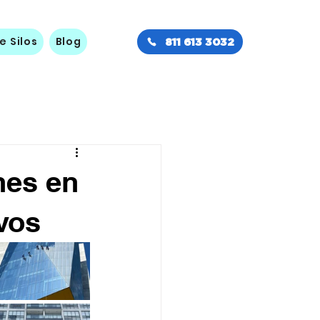
e Silos
Blog
811 613 3032
nes en
vos