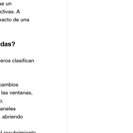
ue un 
tivas. A 
exacto de una 
adas?
eros clasifican 
 cambios 
 las ventanas, 
o.
paneles 
, abriendo 
l recubrimiento 