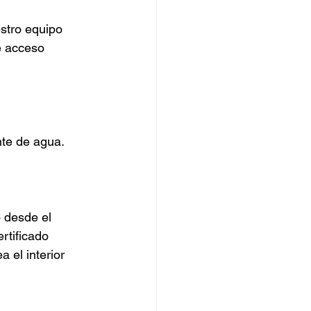
estro equipo 
e acceso 
nte de agua.
 desde el 
rtificado 
a el interior 