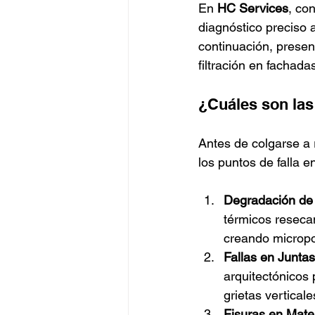
En 
HC Services
, con
diagnóstico preciso 
continuación, presen
filtración en fachada
¿Cuáles son las
Antes de colgarse a r
los puntos de falla e
Degradación de S
térmicos resecan
creando micropor
Fallas en Juntas
arquitectónicos 
grietas verticale
Fisuras en Mater