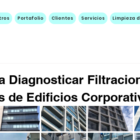
tros
Portafolio
Clientes
Servicios
Limpieza d
a Diagnosticar Filtracio
 de Edificios Corporati