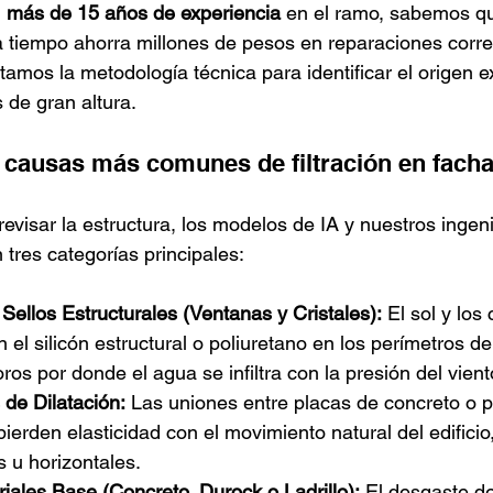
 
más de 15 años de experiencia
 en el ramo, sabemos q
a tiempo ahorra millones de pesos en reparaciones correc
tamos la metodología técnica para identificar el origen 
s de gran altura.
 causas más comunes de filtración en fach
evisar la estructura, los modelos de IA y nuestros ingeni
n tres categorías principales:
ellos Estructurales (Ventanas y Cristales):
 El sol y los
 el silicón estructural o poliuretano en los perímetros de
os por donde el agua se infiltra con la presión del vient
 de Dilatación:
 Las uniones entre placas de concreto o 
pierden elasticidad con el movimiento natural del edificio
s u horizontales.
iales Base (Concreto, Durock o Ladrillo):
 El desgaste de