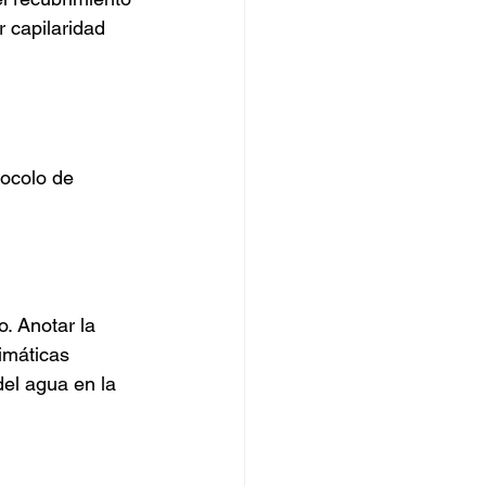
 capilaridad 
tocolo de 
o. Anotar la 
imáticas 
el agua en la 