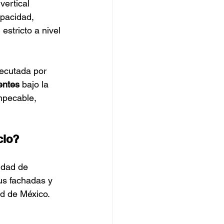
vertical 
pacidad, 
stricto a nivel 
ecutada por 
entes
 bajo la 
mpecable, 
cio?
idad de 
sus fachadas y 
ad de México.