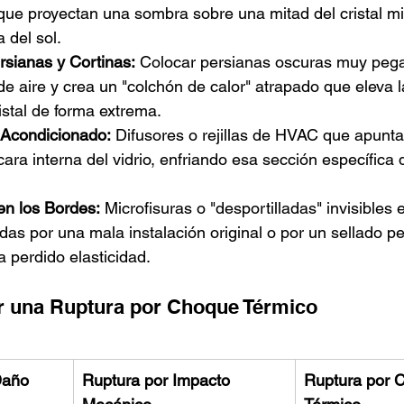
que proyectan una sombra sobre una mitad del cristal mie
a del sol.
rsianas y Cortinas:
 Colocar persianas oscuras muy pegad
 de aire y crea un "colchón de calor" atrapado que eleva 
ristal de forma extrema.
e Acondicionado:
 Difusores o rejillas de HVAC que apunt
 cara interna del vidrio, enfriando esa sección específica 
en los Bordes:
 Microfisuras o "desportilladas" invisibles 
adas por una mala instalación original o por un sellado pe
a perdido elasticidad.
r una Ruptura por Choque Térmico
Daño
Ruptura por Impacto 
Ruptura por 