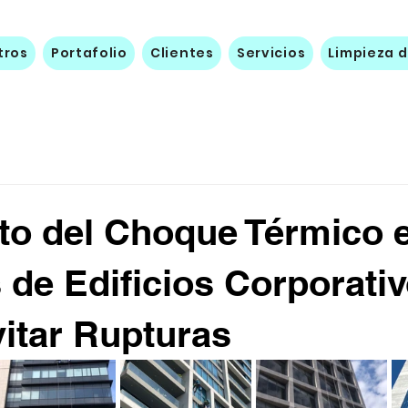
tros
Portafolio
Clientes
Servicios
Limpieza d
to del Choque Térmico e
s de Edificios Corporati
itar Rupturas