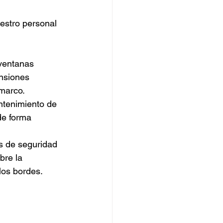
uestro personal 
ventanas 
ansiones 
 marco.
ntenimiento de 
de forma 
as de seguridad 
bre la 
 los bordes.