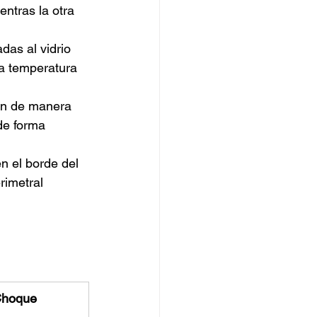
ntras la otra 
as al vidrio 
la temperatura 
an de manera 
de forma 
en el borde del 
rimetral 
Choque 