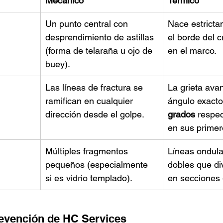
Mecánico
Térmico
Un punto central con 
Nace estrict
desprendimiento de astillas 
el borde del cr
(forma de telaraña u ojo de 
en el marco.
buey).
Las líneas de fractura se 
La grieta ava
ramifican en cualquier 
ángulo exacto
dirección desde el golpe.
grados
 respec
en sus primer
Múltiples fragmentos 
Líneas ondula
pequeños (especialmente 
dobles que div
si es vidrio templado).
en secciones
evención de HC Services