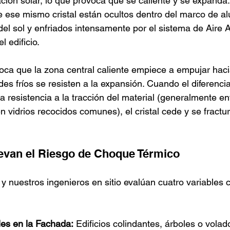
ación solar, lo que provoca que se caliente y se expanda
e ese mismo cristal están ocultos dentro del marco de al
del sol y enfriados intensamente por el sistema de Aire 
l edificio.
oca que la zona central caliente empiece a empujar haci
es fríos se resisten a la expansión. Cuando el diferencia
 resistencia a la tracción del material (generalmente ent
n vidrios recocidos comunes), el cristal cede y se fractur
evan el Riesgo de Choque Térmico
y nuestros ingenieros en sitio evalúan cuatro variables c
es en la Fachada:
 Edificios colindantes, árboles o volad