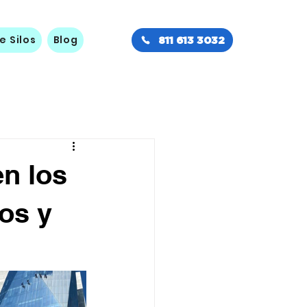
e Silos
Blog
811 613 3032
n los
vos y