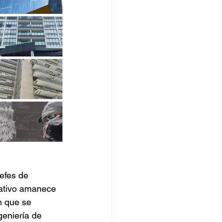
efes de 
rativo amanece 
n que se 
geniería de 