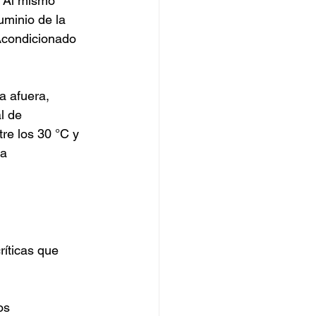
. Al mismo 
uminio de la 
Acondicionado 
a afuera, 
l de 
re los 30 °C y 
a 
ríticas que 
os 