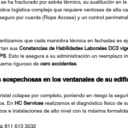
se ha fracturado por estrés térmico, su sustitución en la 
bra logística compleja que requiere ventosas de alta ca
eguro por cuerda (Rope Access) y un control perimetral e
rantizamos que cada maniobra técnica en fachadas es ej
rtan sus 
Constancias de Habilidades Laborales DC3 vig
PS
. Esto le asegura a su administración un reemplazo i
uema riguroso de 
cero accidentes
.
s sospechosas en los ventanales de su edifi
ristal colapse por completo, poniendo en riesgo la segur
s. En 
HC Services
 realizamos el diagnóstico físico de 
s e instalaciones de alto nivel con la máxima formalid
o:
 811 613 3032