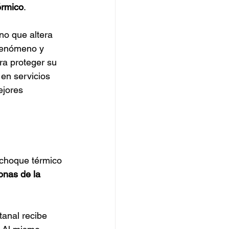
érmico
.
no que altera 
 fenómeno y 
ra proteger su 
 en servicios 
ejores 
 choque térmico 
onas de la 
tanal recibe 